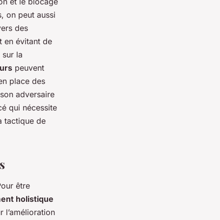
lon et le blocage
s, on peut aussi
vers des
t en évitant de
 sur la
urs
peuvent
 en place des
 son adversaire
cé qui nécessite
 tactique de
s
Pour être
nt holistique
r l’amélioration