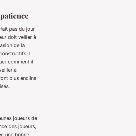
a patience
fait pas du jour
eur doit veiller à
asion de la
onstructifs. Il
iquer comment il
eiller à
ont plus enclins
isés.
jeunes joueurs de
nce des joueurs,
vec une bonne