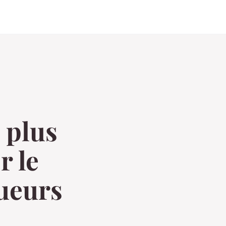
 plus
r le
oueurs