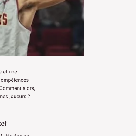
é et une
 compétences
. Comment alors,
unes joueurs ?
ket