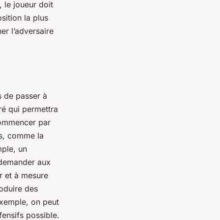
 le joueur doit
sition la plus
er l’adversaire
s de passer à
uré qui permettra
commencer par
es, comme la
mple, un
 à demander aux
ur et à mesure
roduire des
exemple, on peut
fensifs possible.