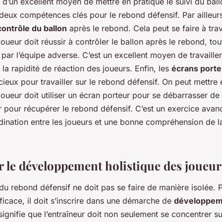
git d’un excellent moyen de mettre en pratique le suivi du bal
 deux compétences clés pour le rebond défensif. Par ailleur
contrôle du ballon
après le rebond. Cela peut se faire à tra
joueur doit réussir à contrôler le ballon après le rebond, tou
 par l’équipe adverse. C’est un excellent moyen de travailler
 la rapidité de réaction des joueurs. Enfin, les
écrans porte
écieux pour travailler sur le rebond défensif. On peut mettre
joueur doit utiliser un écran porteur pour se débarrasser de
r pour récupérer le rebond défensif. C’est un exercice avan
ination entre les joueurs et une bonne compréhension de la
 le développement holistique des joueur
u rebond défensif ne doit pas se faire de manière isolée. 
ficace, il doit s’inscrire dans une démarche de
développeme
signifie que l’entraîneur doit non seulement se concentrer su