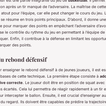
if est une partie intégrante du jeu de
basketball
. Il permet
lon après un tir manqué de l’adversaire. La maîtrise de cett
e atout pour l’équipe, car elle peut changer le cours du jeu.
 se résume en trois points principaux. D’abord, il donne u
e pour marquer des points en empêchant l’adversaire d’avoir
rise le contrôle du rythme du jeu en permettant à l’équipe d
uer. Enfin, il contribue à la défense en limitant les opportu
arquer des points.
du rebond défensif
 enseigner le rebond défensif à de jeunes joueurs, il est es
bases de cette technique. La première étape consiste à
ad
ive correcte
. Le joueur doit être en position de squat avec
ras écartés. Cela lui permettra de réagir rapidement à un tir 
r intercepter le ballon. Ensuite, il est crucial d’enseigner a
du regard. Ils doivent être capables de prédire la trajectoir