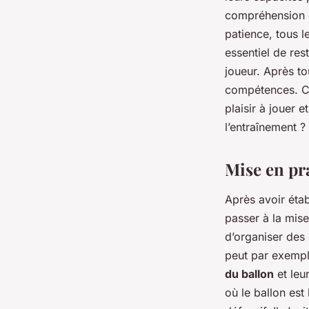
compréhension d
patience, tous l
essentiel de res
joueur. Après to
compétences. C’e
plaisir à jouer 
l’entraînement ?
Mise en pra
Après avoir étab
passer à la mise
d’organiser des 
peut par exempl
du ballon
et leu
où le ballon est