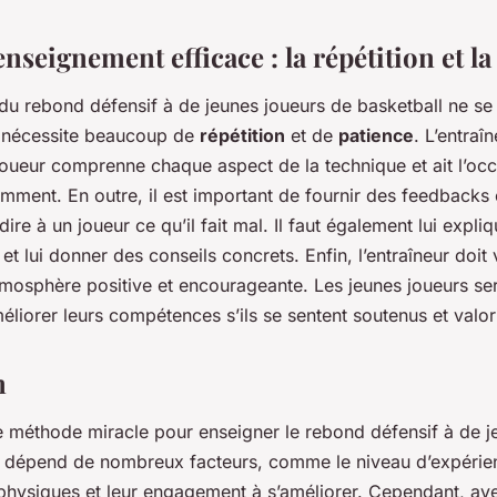
’enseignement efficace : la répétition et l
u rebond défensif à de jeunes joueurs de basketball ne se 
l nécessite beaucoup de
répétition
et de
patience
. L’entraîn
oueur comprenne chaque aspect de la technique et ait l’occ
mment. En outre, il est important de fournir des feedbacks c
dire à un joueur ce qu’il fait mal. Il faut également lui expl
et lui donner des conseils concrets. Enfin, l’entraîneur doit v
tmosphère positive et encourageante. Les jeunes joueurs ser
méliorer leurs compétences s’ils se sentent soutenus et valor
n
de méthode miracle pour enseigner le rebond défensif à de 
a dépend de nombreux facteurs, comme le niveau d’expérie
 physiques et leur engagement à s’améliorer. Cependant, a