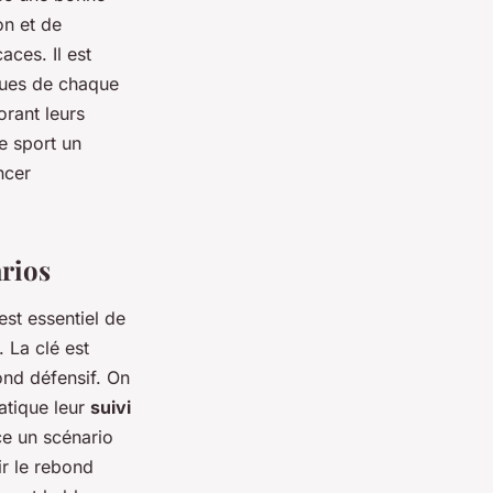
on et de
aces. Il est
iques de chaque
orant leurs
ce sport un
ncer
arios
est essentiel de
 La clé est
ond défensif. On
atique leur
suivi
ce un scénario
ir le rebond