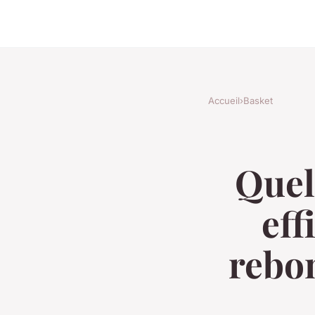
Accueil
›
Basket
Quel
eff
rebon