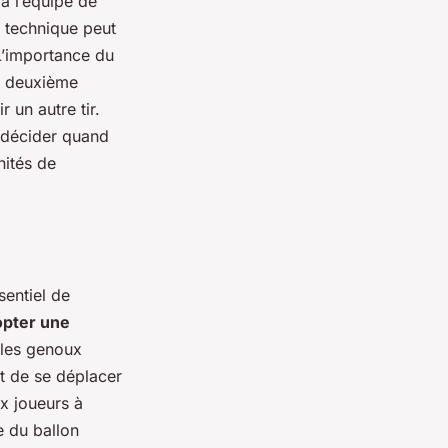
 à l’équipe de
e technique peut
 L’importance du
ne deuxième
 un autre tir.
e décider quand
nités de
sentiel de
opter une
 les genoux
et de se déplacer
ux joueurs à
e du ballon