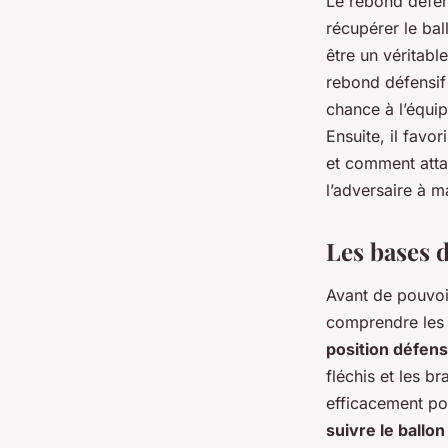
Le rebond défens
récupérer le bal
être un véritabl
rebond défensif
chance à l’équip
Ensuite, il favo
et comment attaq
l’adversaire à m
Les bases 
Avant de pouvoir
comprendre les 
position défens
fléchis et les b
efficacement pou
suivre le ballon