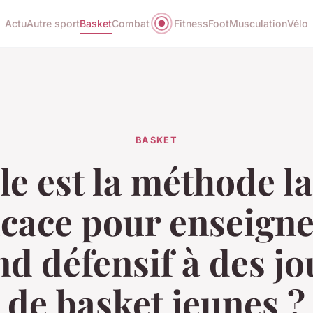
Actu
Autre sport
Basket
Combat
Fitness
Foot
Musculation
Vélo
BASKET
le est la méthode la
icace pour enseigne
d défensif à des j
de basket jeunes ?