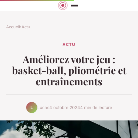
Accueil
›
Actu
ACTU
Améliorez votre jeu :
basket-ball, pliométrie et
entraînements
Lucas
4 octobre 2024
4 min de lecture
L