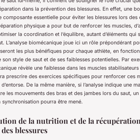
le saut lui-même, il convient de souligner le rôle crucial qu
éparation dans la prévention des blessures. En effet, une b
e composante essentielle pour éviter les blessures lors des
préparation physique a pour but de renforcer les muscles, d’
optimiser la coordination et l’équilibre, autant d’éléments qui s
aut. L’analyse biomécanique joue ici un rôle prépondérant p
seront les plus bénéfiques pour chaque athlète, en fonction
son style de saut et de ses faiblesses potentielles. Par exe
anique révèle une faiblesse dans les muscles stabilisateurs 
rra prescrire des exercices spécifiques pour renforcer ces m
e d’entorse. De la même manière, si l’analyse indique une m
re les mouvements des bras et des jambes lors du saut, un 
a synchronisation pourra être mené.
tion de la nutrition et de la récupération
 des blessures