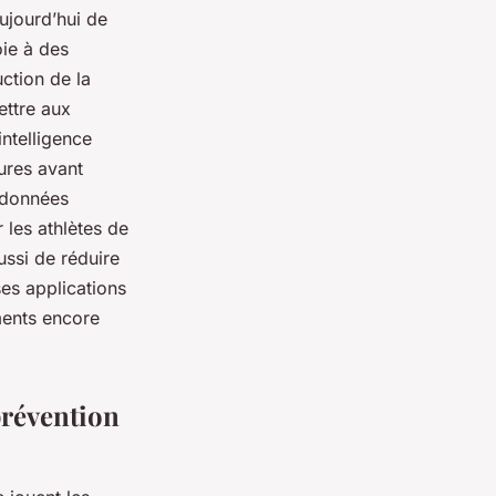
aujourd’hui de
oie à des
ction de la
ettre aux
intelligence
sures avant
s données
 les athlètes de
ussi de réduire
ses applications
ments encore
prévention