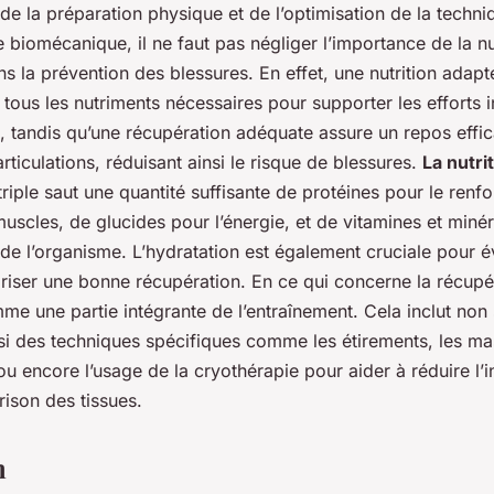
e la préparation physique et de l’optimisation de la techni
e biomécanique, il ne faut pas négliger l’importance de la nut
s la prévention des blessures. En effet, une nutrition adap
 tous les nutriments nécessaires pour supporter les efforts
ut, tandis qu’une récupération adéquate assure un repos effi
rticulations, réduisant ainsi le risque de blessures.
La nutri
triple saut une quantité suffisante de protéines pour le renf
uscles, de glucides pour l’énergie, et de vitamines et miné
e l’organisme. L’hydratation est également cruciale pour év
iser une bonne récupération. En ce qui concerne la récupéra
e une partie intégrante de l’entraînement. Cela inclut non
si des techniques spécifiques comme les étirements, les m
ou encore l’usage de la cryothérapie pour aider à réduire l’
rison des tissues.
n