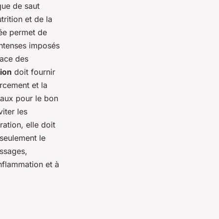
que de saut
rition et de la
tée permet de
 intenses imposés
cace des
tion
doit fournir
orcement et la
raux pour le bon
iter les
tion, elle doit
 seulement le
assages,
inflammation et à