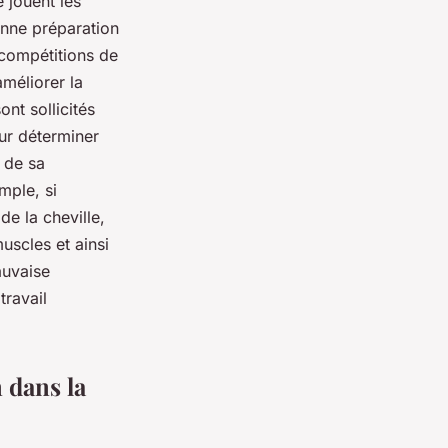
e jouent les
onne préparation
 compétitions de
améliorer la
ont sollicités
our déterminer
 de sa
mple, si
de la cheville,
uscles et ainsi
auvaise
travail
 dans la