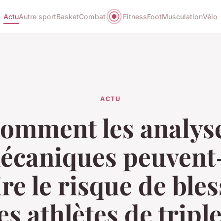
Actu
Autre sport
Basket
Combat
Fitness
Foot
Musculation
Vélo
ACTU
omment les analys
écaniques peuvent-
re le risque de ble
es athlètes de tripl