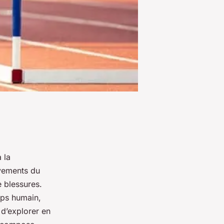
 la
vements du
e blessures.
rps humain,
 d’explorer en