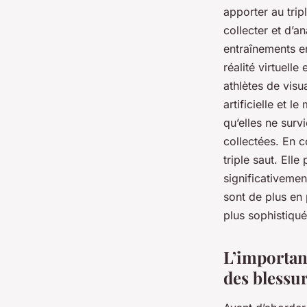
apporter au trip
collecter et d’a
entraînements en
réalité virtuell
athlètes de visua
artificielle et l
qu’elles ne surv
collectées. En c
triple saut. Ell
significativemen
sont de plus en
plus sophistiqué
L’importan
des blessu