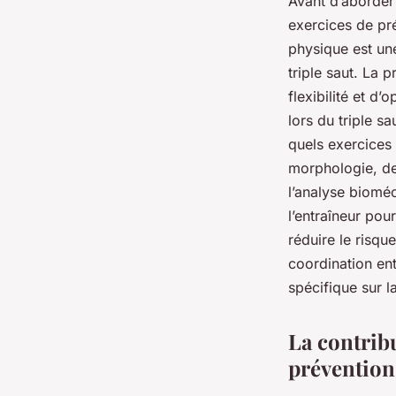
Avant d’aborder 
exercices de pr
physique est un
triple saut. La 
flexibilité et d’
lors du triple s
quels exercices 
morphologie, de 
l’analyse bioméc
l’entraîneur pou
réduire le risqu
coordination ent
spécifique sur l
La contribu
prévention