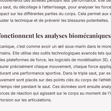
mouvements des athlètes pendant leur performance. Elle 
saut, du décollage à l’atterrissage, pour analyser les forc
impact sur les différentes parties du corps. Cela permet aux 
juster la technique et de prévenir les blessures potentielles.
nctionnent les analyses biomécaniques
canique, c’est comme avoir un œil sous-marin dans le mon
ins. Elle utilise des outils technologiques avancés tels qu
s plateformes de force, les logiciels de modélisation 3D, e
surer précisément chaque mouvement, chaque force appliq
urant une performance sportive. Dans le triple saut, par ex
vement sont placés sur des points clés du corps de l’athlèt
temps réel pendant le saut. Ces données sont ensuite anal
orces de réaction qui agissent sur le corps au moment de l’i
orsion sur les articulations.