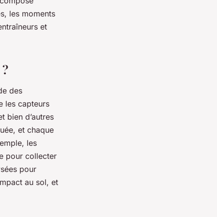
décompose
es, les moments
entraîneurs et
 ?
de des
e les capteurs
t bien d’autres
uée, et chaque
emple, les
e pour collecter
ysées pour
mpact au sol, et