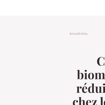
Accueil
›
Actu
C
biom
rédui
chez l