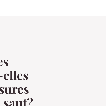
es
elles
ssures
e saut?