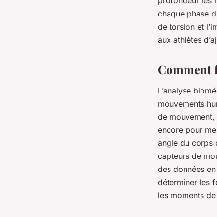
profondeur les 
chaque phase du 
de torsion et l’
aux athlètes d’a
Comment fo
L’analyse biomé
mouvements huma
de mouvement, le
encore pour me
angle du corps d
capteurs de mou
des données en 
déterminer les f
les moments de t