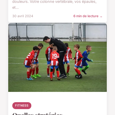
douleurs. Votre colonne vertébrale, vos épaules,
et...
30 avril 2024
6 min de lecture →
FITNESS
Quelles stratégies