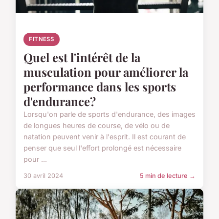
FITNESS
Quel est l'intérêt de la
musculation pour améliorer la
performance dans les sports
d'endurance?
Lorsqu'on parle de sports d'endurance, des images
de longues heures de course, de vélo ou de
natation peuvent venir à l'esprit. Il est courant de
penser que seul l'effort prolongé est nécessaire
pour ...
30 avril 2024
5 min de lecture →