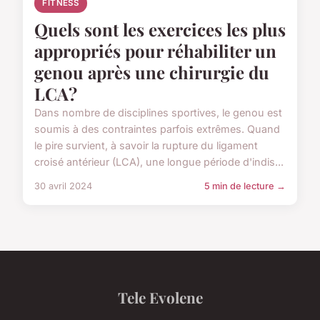
FITNESS
Quels sont les exercices les plus
appropriés pour réhabiliter un
genou après une chirurgie du
LCA?
Dans nombre de disciplines sportives, le genou est
soumis à des contraintes parfois extrêmes. Quand
le pire survient, à savoir la rupture du ligament
croisé antérieur (LCA), une longue période d'indis...
30 avril 2024
5 min de lecture →
Tele Evolene