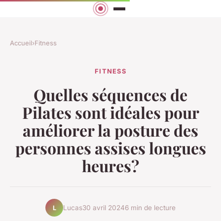
Accueil
›
Fitness
FITNESS
Quelles séquences de
Pilates sont idéales pour
améliorer la posture des
personnes assises longues
heures?
Lucas
30 avril 2024
6 min de lecture
L