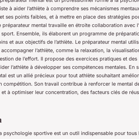
 préparateur mental est un professionnel formé à la psychol
iste à aider l’athlète à comprendre ses mécanismes mentaux,
 et ses points faibles, et à mettre en place des stratégies po
préparateur mental travaille en étroite collaboration avec l’
sport. Ensemble, ils élaborent un programme de préparati
ns et aux objectifs de l’athlète. Le préparateur mental utilis
accompagner l’athlète, comme la relaxation, la visualisation
stion de l’effort. Il propose des exercices pratiques et de
ider l’athlète à développer ses compétences mentales. En 
al est un allié précieux pour tout athlète souhaitant amélio
compétition. Son travail contribue à renforcer le mental de
s et à optimiser leur concentration, des facteurs clés de réus
n
a psychologie sportive est un outil indispensable pour tous l