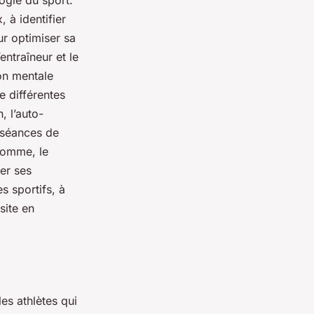
ogie du sport.
 à identifier
ur optimiser sa
entraîneur et le
on mentale
e différentes
, l’auto-
s séances de
somme, le
rer ses
s sportifs, à
site en
es athlètes qui