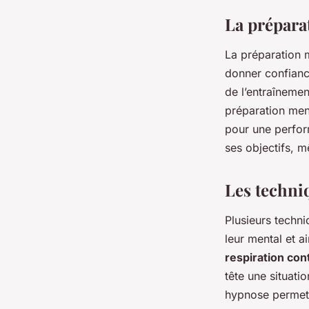
La prépara
La préparation m
donner confiance
de l’entraînemen
préparation men
pour une perform
ses objectifs, mê
Les techni
Plusieurs techni
leur mental et a
respiration con
tête une situati
hypnose permet 