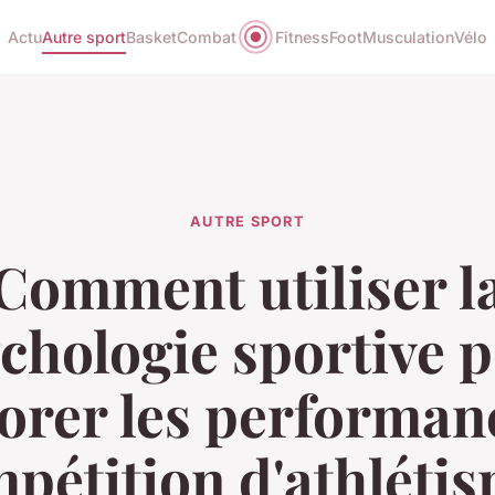
Actu
Autre sport
Basket
Combat
Fitness
Foot
Musculation
Vélo
AUTRE SPORT
Comment utiliser l
chologie sportive 
orer les performan
pétition d'athléti