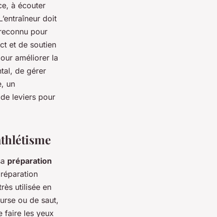
ce, à écouter
L’entraîneur doit
 reconnu pour
ct et de soutien
our améliorer la
tal, de gérer
e, un
de leviers pour
athlétisme
sa
préparation
préparation
rès utilisée en
ourse ou de saut,
e faire les yeux