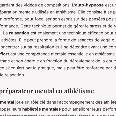
gardant des vidéos de compétitions. L’
auto-hypnose
est u
paration mentale utilisée en athlétisme. Elle consiste à se 
on profonde, pour focaliser son esprit sur des pensées posit
formance. Cette technique permet de gérer le stress et de r
i. La
relaxation
est également une technique efficace pour 
 athlètes. Elle peut prendre la forme de séances de yoga o
concentrer sur sa respiration et à se détendre avant une com
ffort
est une compétence mentale essentielle en athlétisme.
ythme et son énergie en fonction du déroulement de la cour
e s’acquiert par la pratique, mais peut être renforcée par 
de relaxation.
 préparateur mental en athlétisme
 mental
joue un rôle clé dans l’accompagnement des athlètes
lopper leurs
habiletés mentales
pour améliorer leurs perfo