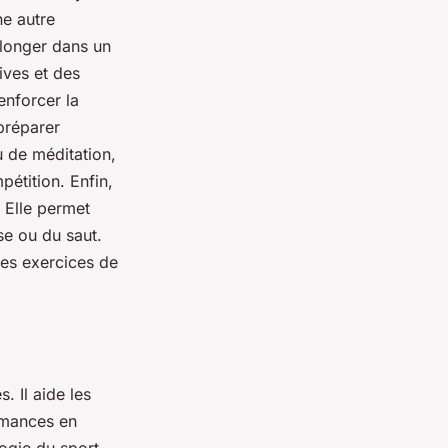
ne autre
plonger dans un
ives et des
enforcer la
préparer
u de méditation,
pétition. Enfin,
 Elle permet
se ou du saut.
des exercices de
. Il aide les
rmances en