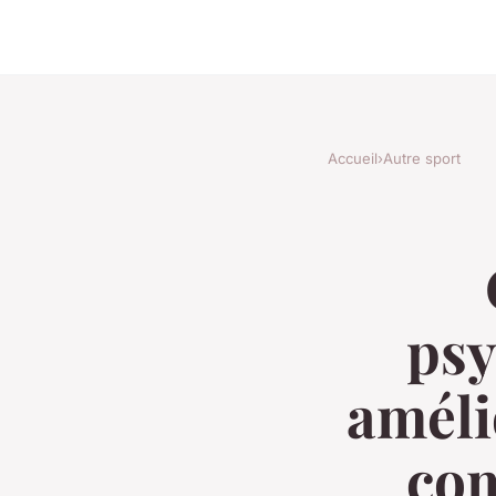
Accueil
›
Autre sport
psy
améli
com