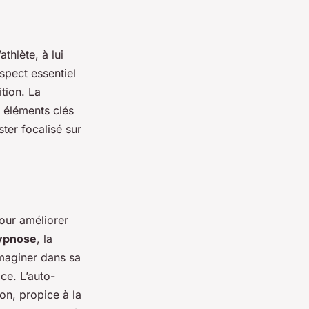
thlète, à lui
spect essentiel
tion. La
 éléments clés
ster focalisé sur
pour améliorer
ypnose
, la
imaginer dans sa
ce. L’auto-
on, propice à la