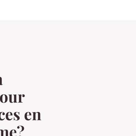
a
pour
ces en
sme?