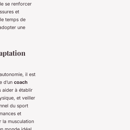
de se renforcer
ssures et
le temps de
 adopter une
aptation
autonomie, il est
ge d’un
coach
aider à établir
ique, et veiller
nnel du sport
rmances et
r la musculation
un monde idéal,