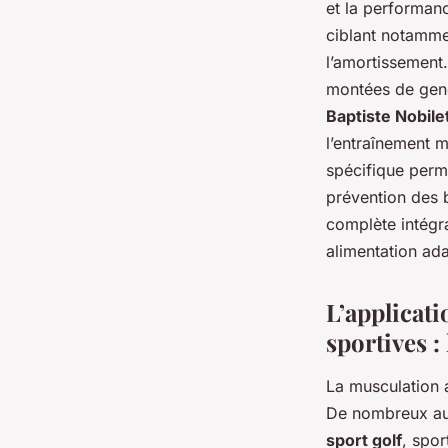
et la performan
ciblant notammen
l’amortissement.
montées de geno
Baptiste Nobile
l’entraînement m
spécifique perm
prévention des 
complète intégr
alimentation ad
L’applicati
sportives :
La musculation 
De nombreux aut
sport golf
, spor