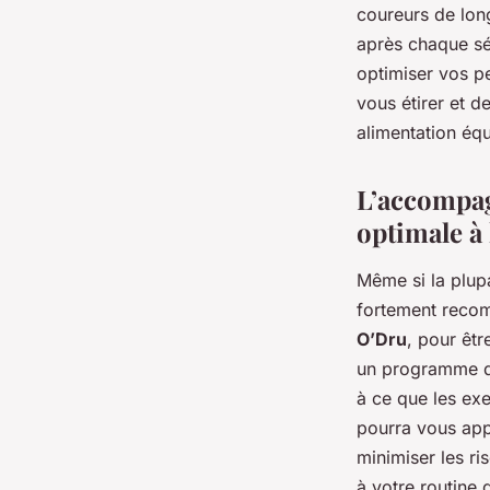
coureurs de lon
après chaque séa
optimiser vos p
vous étirer et d
alimentation équ
L’accompag
optimale à
Même si la plupa
fortement recom
O’Dru
, pour êt
un programme d’
à ce que les exe
pourra vous app
minimiser les ri
à votre routine 