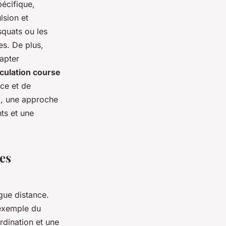
écifique,
lsion et
squats ou les
s. De plus,
dapter
ulation course
ce et de
e
, une approche
ts et une
nes
gue distance.
’exemple du
rdination et une