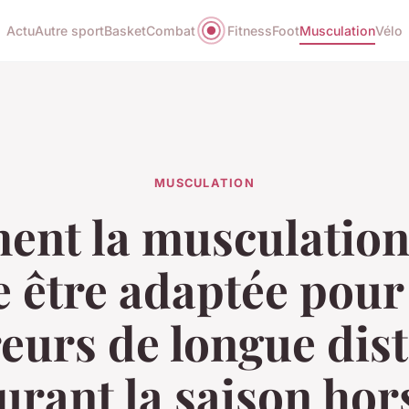
Actu
Autre sport
Basket
Combat
Fitness
Foot
Musculation
Vélo
MUSCULATION
nt la musculation
e être adaptée pour
eurs de longue dis
urant la saison hor