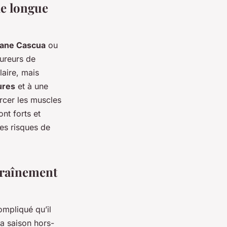
de longue
ane Cascua
ou
oureurs de
aire, mais
ures
et à une
rcer les muscles
ont forts et
les risques de
traînement
ompliqué qu’il
la saison hors-