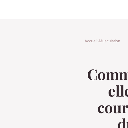
Accueil
›
Musculation
Comme
ell
cour
d