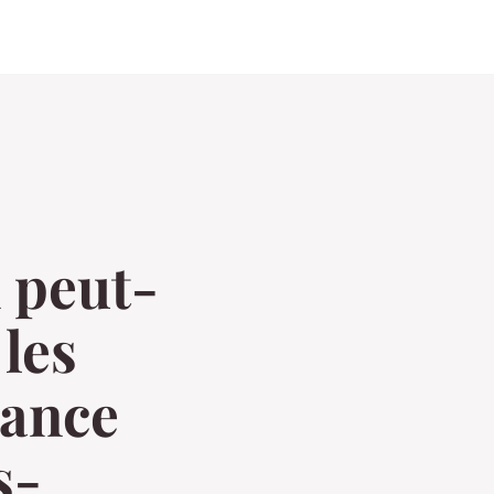
 peut-
 les
tance
s-